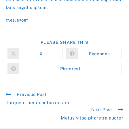
Duis sagittis ipsum.
TAGS:
SPORT
SHARE
PLEASE SHARE THIS
THIS
CONTENT
X
Facebook
Opens
Opens
in
in
a
a
new
new
Pinterest
Opens
window
window
in
a
new
window
Read
Previous Post
more
Torquent per conubia nostra
articles
Next Post
Metus vitae pharetra auctor