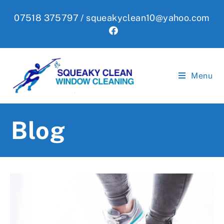
Skip
07518 375797 /
squeakyclean10@yahoo.com
to
content
Menu
Blog